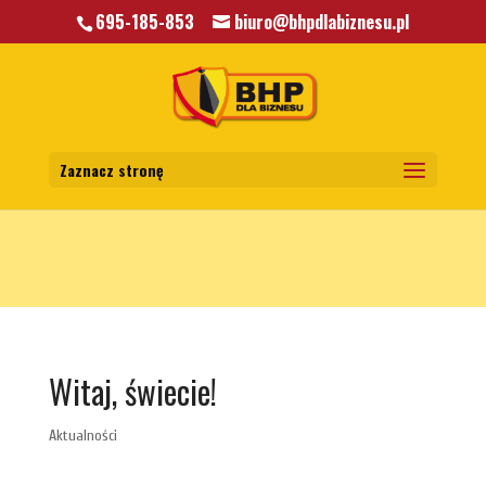
695-185-853
biuro@bhpdlabiznesu.pl
Warning
: A non-numeric value encountered in
/home/klient.dhosting.pl/mkkrawczyk/bhpdlabiznesu.pl/public_html/wp-
content/themes/bhp/functions.php
on line
5806
Zaznacz stronę
Witaj, świecie!
Aktualności