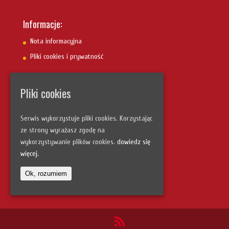
Informacje:
Nota informacyjna
Pliki cookies i prywatność
Pliki cookies
Szybka nawigacja:
Strona główna
Serwis wykorzystuje pliki cookies. Korzystając
Uczestnicy szkoleń
ze strony wyrażasz zgodę na
Fotogaleria
wykorzystywanie plików cookies.
dowiedz się
więcej.
Kontakt
Ok, rozumiem