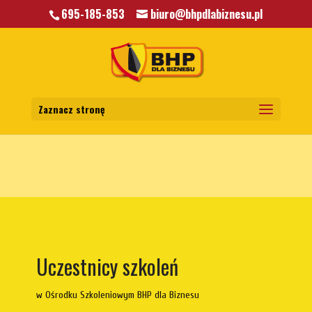
695-185-853
biuro@bhpdlabiznesu.pl
Warning
: A non-numeric value encountered in
/home/klient.dhosting.pl/mkkrawczyk/bhpdlabiznesu.pl/public_html/wp-
content/themes/bhp/functions.php
on line
5806
Zaznacz stronę
Uczestnicy szkoleń
w Ośrodku Szkoleniowym BHP dla Biznesu