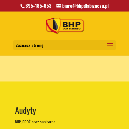
695-185-853
biuro@bhpdlabiznesu.pl
Warning
: A non-numeric value encountered in
/home/klient.dhosting.pl/mkkrawczyk/bhpdlabiznesu.pl/public_html/wp-
content/themes/bhp/functions.php
on line
5806
Zaznacz stronę
Audyty
BHP, PPOŻ oraz sanitarne