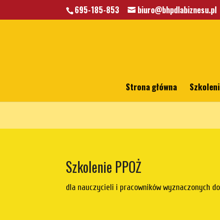
695-185-853
biuro@bhpdlabiznesu.pl
Warning
: A non-numeric value encountered in
/home/klient.dhost
Strona główna
Szkolen
Szkolenie PPOŻ
dla nauczycieli i pracowników wyznaczonych do