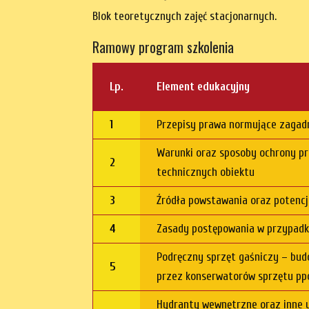
Blok teoretycznych zajęć stacjonarnych.
Ramowy program szkolenia
Lp.
Element edukacyjny
1
Przepisy prawa normujące zagadn
Warunki oraz sposoby ochrony p
2
technicznych obiektu
3
Źródła powstawania oraz potencja
4
Zasady postępowania w przypadk
Podręczny sprzęt gaśniczy – bu
5
przez konserwatorów sprzętu pp
Hydranty wewnętrzne oraz inne u