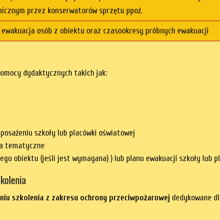
nicznym przez konserwatorów sprzętu ppoż.
 ewakuacja osób z obiektu oraz czasookresy próbnych ewakuacji
omocy dydaktycznych takich jak:
posażeniu szkoły lub placówki oświatowej
cia tematyczne
o obiektu (jeśli jest wymagana) ) lub planu ewakuacji szkoły lub p
kolenia
niu szkolenia z zakresu ochrony przeciwpożarowej
dedykowane dla