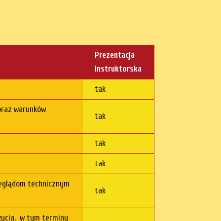
Prezentacja
instruktorska
tak
 oraz warunków
tak
tak
tak
zeglądom technicznym
tak
użycia, w tym terminy