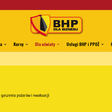
ing.pl/mkkrawczyk/bhpdlabiznesu.pl/public_html/wp-content/th
ia
Kursy
Dla oświaty
Usługi BHP i PPOŻ
 gaszenia pożarów i ewakuacji