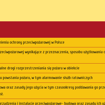
ienia ochrony przeciwpożarowej w Polsce
rzeciwpożarowej wynikające z przeznaczenia, sposobu użytkowania
lne drogi rozprzestrzeniania się pożaru w obiekcie
u powstania pożaru, w tym alarmowanie służb ratowniczych
dowa oraz zasady jego użycia w tym czasookresy poddawania go pr
oż.
rządzenia i instalacje przeciwpożarowe- budowa oraz zasady ich 