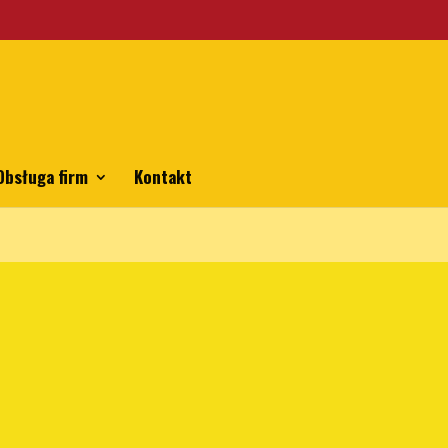
emes/bhp/functions.php
on line
5806
Obsługa firm
Kontakt