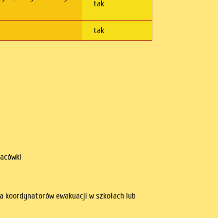
tak
tak
lacówki
 koordynatorów ewakuacji w szkołach lub