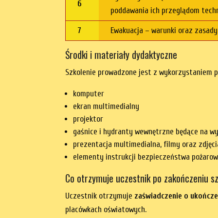
6
poddawania ich przeglądom tech
7
Ewakuacja – warunki oraz zasady
Środki i materiały dydaktyczne
Szkolenie prowadzone jest z wykorzystaniem p
komputer
ekran multimedialny
projektor
gaśnice i hydranty wewnętrzne będące na wy
prezentacja multimedialna, filmy oraz zdję
elementy instrukcji bezpieczeństwa pożaroweg
Co otrzymuje uczestnik po zakończeniu sz
Uczestnik otrzymuje
zaświadczenie o ukończe
placówkach oświatowych.