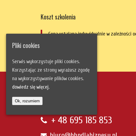
Koszt szkolenia
Cena ustalana indywidualnie w zależności o
Pliki cookies
Serwis wykorzystuje pliki cookies.
Korzystając ze strony wyrażasz zgodę
na wykorzystywanie plików cookies.
dowiedz się więcej.
Szybki kontakt:
Ok, rozumiem
+ 48
695 185 853
biuro@bhpdlabiznesu.pl