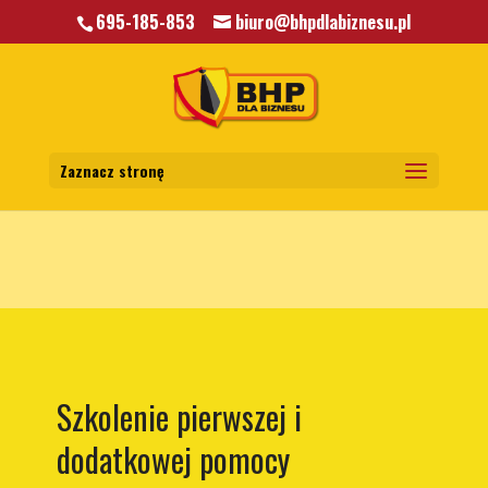
695-185-853
biuro@bhpdlabiznesu.pl
Warning
: A non-numeric value encountered in
/home/klient.dhosting.pl/mkkrawczyk/bhpdlabiznesu.pl/public_html/wp-
content/themes/bhp/functions.php
on line
5806
Zaznacz stronę
Szkolenie pierwszej i
dodatkowej pomocy