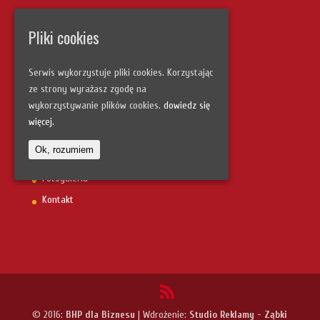
Informacje:
Pliki cookies
Nota informacyjna
Pliki cookies i prywatność
Serwis wykorzystuje pliki cookies. Korzystając
ze strony wyrażasz zgodę na
wykorzystywanie plików cookies.
dowiedz się
Szybka nawigacja:
więcej.
Strona główna
Ok, rozumiem
Uczestnicy szkoleń
Fotogaleria
Kontakt
© 2016:
BHP dla Biznesu
| Wdrożenie:
Studio Reklamy - Ząbki