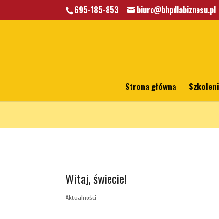
695-185-853
biuro@bhpdlabiznesu.pl
Warning
: A non-numeric value encountered in
/home/klient.dhost
Strona główna
Szkolen
Witaj, świecie!
Aktualności