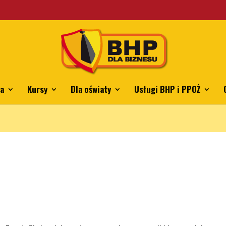
ing.pl/mkkrawczyk/bhpdlabiznesu.pl/public_html/wp-content/th
ia
Kursy
Dla oświaty
Usługi BHP i PPOŻ