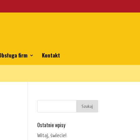
emes/bhp/functions.php
on line
5806
Obsługa firm
Kontakt
Ostatnie wpisy
Witaj, świecie!