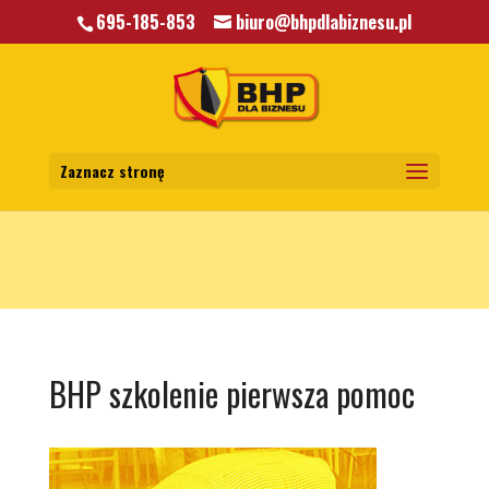
695-185-853
biuro@bhpdlabiznesu.pl
Warning
: A non-numeric value encountered in
/home/klient.dhosting.pl/mkkrawczyk/bhpdlabiznesu.pl/public_html/wp-
content/themes/bhp/functions.php
on line
5806
Zaznacz stronę
BHP szkolenie pierwsza pomoc