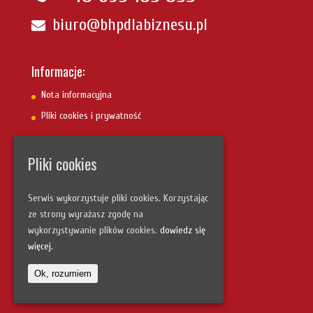
biuro@bhpdlabiznesu.pl
Informacje:
Nota informacyjna
Pliki cookies i prywatność
Pliki cookies
Szybka nawigacja:
Strona główna
Serwis wykorzystuje pliki cookies. Korzystając
Uczestnicy szkoleń
ze strony wyrażasz zgodę na
Fotogaleria
wykorzystywanie plików cookies.
dowiedz się
więcej.
Kontakt
Ok, rozumiem