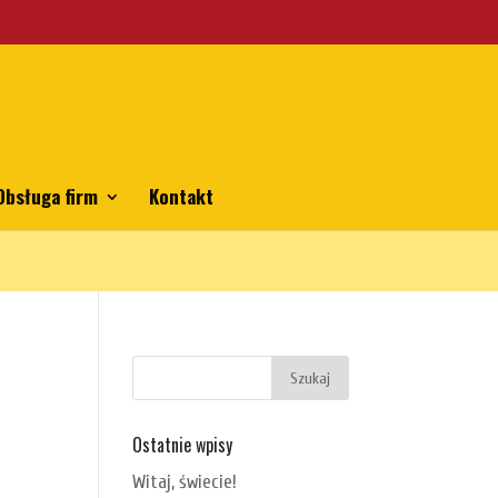
emes/bhp/functions.php
on line
5806
Obsługa firm
Kontakt
Ostatnie wpisy
Witaj, świecie!