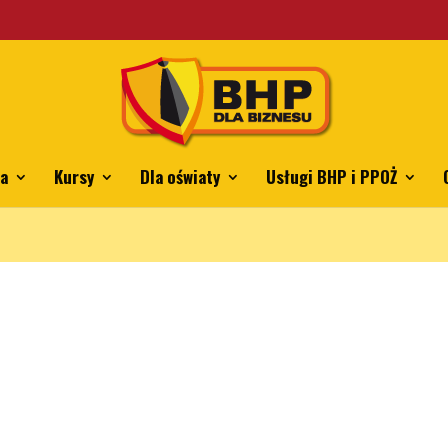
ing.pl/mkkrawczyk/bhpdlabiznesu.pl/public_html/wp-content/th
ia
Kursy
Dla oświaty
Usługi BHP i PPOŻ