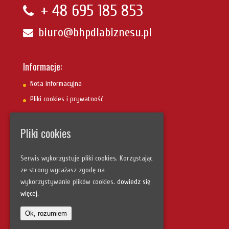
+ 48
695 185 853
biuro@bhpdlabiznesu.pl
Informacje:
Nota informacyjna
Pliki cookies i prywatność
Pliki cookies
Szybka nawigacja:
Strona główna
Serwis wykorzystuje pliki cookies. Korzystając
Uczestnicy szkoleń
ze strony wyrażasz zgodę na
wykorzystywanie plików cookies.
dowiedz się
Fotogaleria
więcej.
Kontakt
Ok, rozumiem