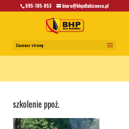
695-185-853
biuro@bhpdlabiznesu.pl
Warning
: A non-numeric value encountered in
/home/klient.dhosting.pl/mkkrawczyk/bhpdlabiznesu.pl/public_html/wp-
content/themes/bhp/functions.php
on line
5806
Zaznacz stronę
szkolenie ppoż.