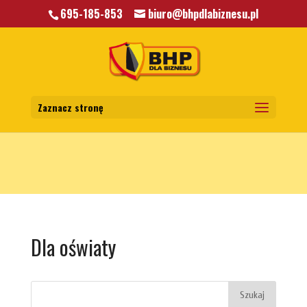
695-185-853
biuro@bhpdlabiznesu.pl
Warning
: A non-numeric value encountered in
/home/klient.dhosting.pl/mkkrawczyk/bhpdlabiznesu.pl/public_html/wp-
content/themes/bhp/functions.php
on line
5806
Zaznacz stronę
Dla oświaty