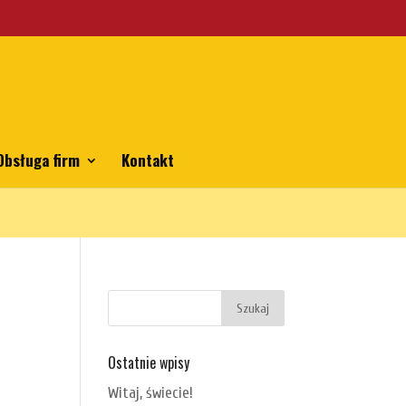
emes/bhp/functions.php
on line
5806
Obsługa firm
Kontakt
Ostatnie wpisy
Witaj, świecie!