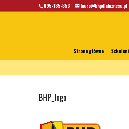
695-185-853
biuro@bhpdlabiznesu.pl
Warning
: A non-numeric value encountered in
/home/klient.dhost
Strona główna
Szkolen
BHP_logo