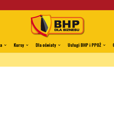
ing.pl/mkkrawczyk/bhpdlabiznesu.pl/public_html/wp-content/th
ia
Kursy
Dla oświaty
Usługi BHP i PPOŻ